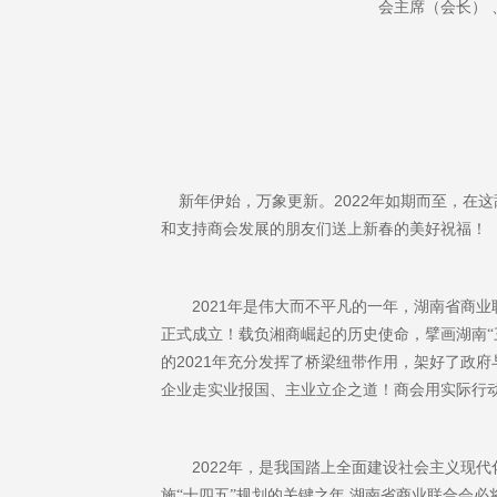
会主席（会长）
2022
新年伊始，万象更新。
年如期而至，在这
和支持商会发展的朋友们送上新春的美好祝福！
2021
年是伟大而不平凡的一年，湖南省商业
正式成立！载负湘商崛起的历史使命，擘画湖南“
2021
的
年充分发挥了桥梁纽带作用，架好了政府
企业走实业报国、主业立企之道！商会用实际行
2022
年，是我国踏上全面建设社会主义现代
,
施“十四五”规划的关键之年
湖南省商业联合会必