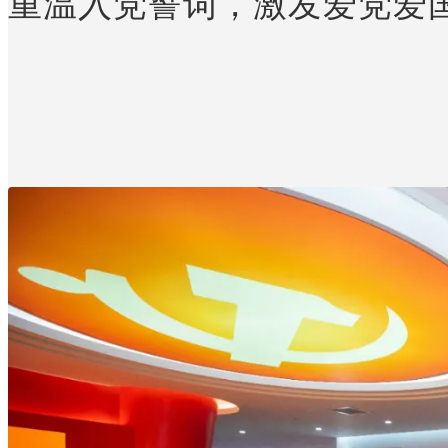
重温入党誓词，激发爱党爱