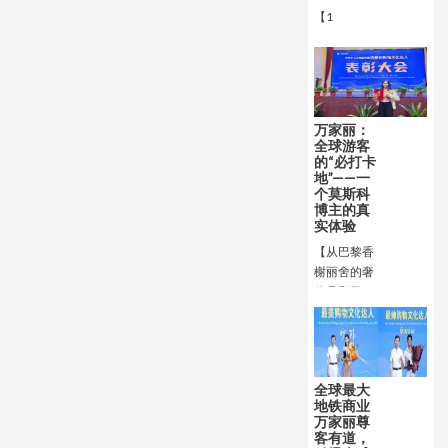
经典IP打造
【1
沉浸式体验
空间，活动
将持续开放
至5月20
日，为长沙
带来为期一
万家丽：
个多月的全
全球游客
民狂欢。这
的“必打卡
地”——一
场高规格、
个莫斯科
长周期、强
博主的真
互动的品牌
实体验
落地活动，
【从巴黎香
不仅引爆全
榭丽舍的奢
城打卡热
侈品殿堂，
潮，更直观
到纽约曼哈
展现出万家
顿的潮流集
丽西广场作
合地，再到
为城市顶级
莫斯科红场
商业活动场
全球最大
周边的百年
地的核心价
地铁商业
商圈，却在
值，是品牌
万家丽尊
中国长沙的
客有道，
推广、IP联