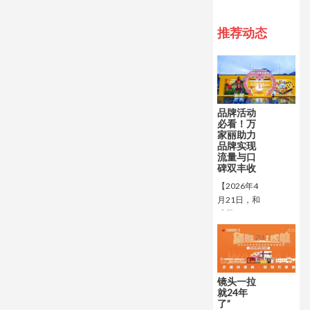
推荐动态
品牌活动
必看！万
家丽助力
品牌实现
流量与口
碑双丰收
【2026年4
月21日，和
成天下520
狂欢节·爱
你一万年主
题馆在万家
丽西广场浪
镜头一拉
漫启幕，携
就24年
手大话西游
了”