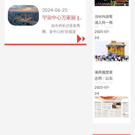
级党建打卡地。
2024-06-25
当80%游客
宇宙中心万家丽 | 激发城市新活力，助力湖南经济长虹！
涌入同一商
如今的长沙是多商
圈，万家丽
2025-07-
圈、多中心的“好戏连
用中国文化
24
台”，其中万家丽商圈
定义世界级
以“最高能、最多元、最
商业地标
文艺”的特点成功吸睛引
流成为C位。
湘商翘楚黄
志明：以实
业报国铸就
2025-07-
文化自信的
24
时代样本！