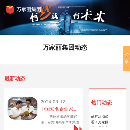
Previous
N
万家丽集团动态
最新动态
2024-08-12
热门动态
中国知名企业家李途纯到访湖南省商业联合会
品牌活动必
两位杰出的湘商代
看！万家丽
表，黄志明先生与李途纯
助力品牌实
先生一见如故，他们不仅