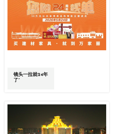
镜头一拉就24年
了”