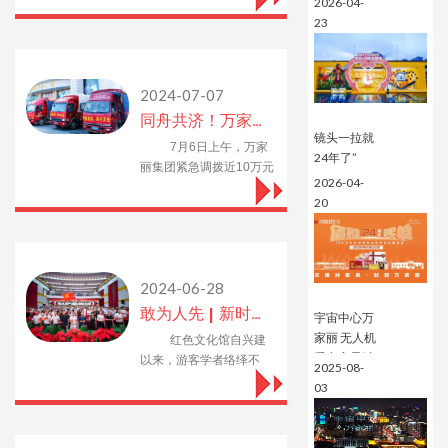
2026-04-
现流量与口
深入探讨了企业的未来发
23
碑双丰收
展目标，也对我国行业的
发展趋势进行了分析和预
测。
2024-07-07
同舟共济！万家丽集团紧急调拨近10万元物资赴平江驰援防汛救灾​
镜头一拉就
7月6日上午，万家
24年了”
丽集团紧急调拨近10万元
2026-04-
灾后重建救援物资组建慰
20
问团，在湖南省政协委
员、湖南省工商联副会
长、万家丽实业集团总经
理黄晓丹先生的带领下
2024-06-28
敢为人先 | 新时代的思想属地——宇宙中心万家丽
宇宙中心万
家丽 无人机
红色文化馆自兴建
秀点亮星城
以来，游客学者络绎不
2025-08-
夜空经济，
绝，吸引了一批又一批的
03
书写强国担
全国各地各级党政代表
当的城市文
团、地方代表团前来考察
化传奇
学习，万家丽已然成为超