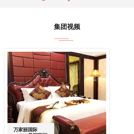
大数据显
示，万家丽
霸榜高德地
图、大众点
集团视频
评、百度地
图、美团榜
单等平台的
TOP 1...
万家丽国际