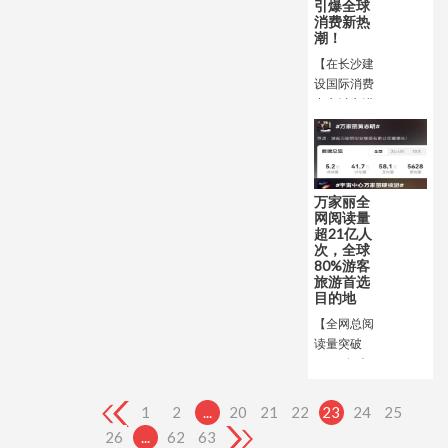
万家丽找到
引爆全球
展、异业合
消费新热
了真正的惊
作的最优选
潮！
喜。
择。
【在长沙建
设国际消费
中心城市进
程中，万家
丽始终勇立
潮头，首
创“大而
万家丽全
专、专而
网阅读量
全、全而
超21亿人
精”的第四
次，全球
代新型商业
80%游客
旅游首选
模式
目的地
【全网总阅
读量突破
21.15亿人
次，相当于
每个中国人
1
2
...
20
21
22
23
24
25
平均阅读了
26
...
62
63
约1.5次；