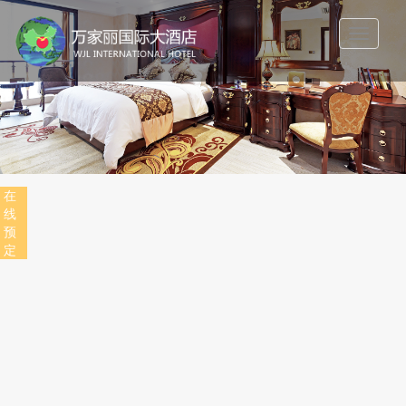
Toggle
navigatio
在
线
预
定