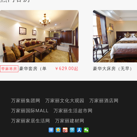
豪华大床房（无早）
豪华套房（单
￥629.00起
带麻将房
早）
万家丽集团网
万家丽文化大观园
万家丽酒店网
万家丽国际MALL
万家丽生活超市网
万家丽家居生活网
万家丽建材网