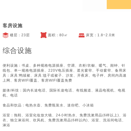
预约电话：
客房设施
楼层：23层
面积：80㎡
床宽：1.8~2.0米
综合设施
便利设施：书桌、多种规格电源插座、空调、衣柜/衣橱、暖气、闹钟、针
线包、单一规格电源插座、220V电压插座、遮光窗帘、手动窗帘、备用床
具：床具:鸭绒被、床具:毯子或被子、沙发、开夜床、电子秤、房间内高速
上网、客房WIFI覆盖、客房WIFI覆盖免费
媒体/科技：国内长途电话、国际长途电话、有线频道、液晶电视机、电视
机、电话
食品和饮品：电热水壶、免费瓶装水、迷你吧、小冰箱
浴室：拖鞋、浴室化妆放大镜、24小时热水、免费洗漱用品(6样以上)、浴
衣、独立淋浴间、吹风机、免费洗漱用品(6样以内)、浴室、洗浴间电话、
淋浴