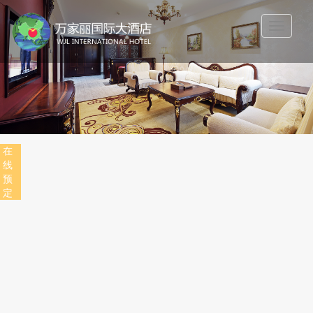
Toggle
navigatio
在
线
预
定